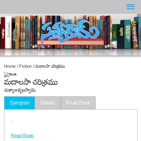
Home
/
Fiction
/
మదాలసా చరిత్రము
మదాలసా చరిత్రము
చుక్కా అప్పలస్వామి,
Synopsis
Details
Read Book
..
Read Book