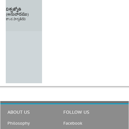
విశ్వజ్యోతి
(అనువాదము)
కొండ పార్వతీదేవి
ABOUT US
FOLLOW US
Philosophy
Facebook