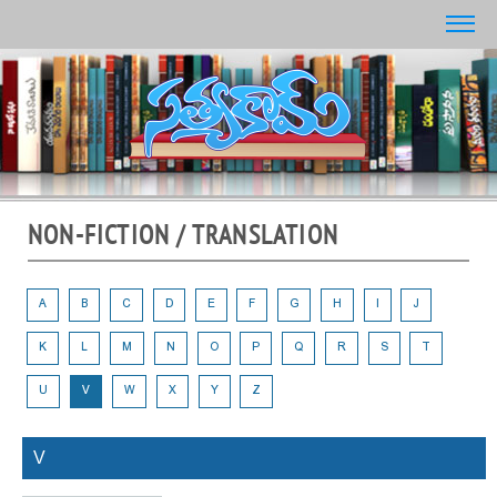
NON-FICTION / TRANSLATION
A
B
C
D
E
F
G
H
I
J
K
L
M
N
O
P
Q
R
S
T
U
V
W
X
Y
Z
V