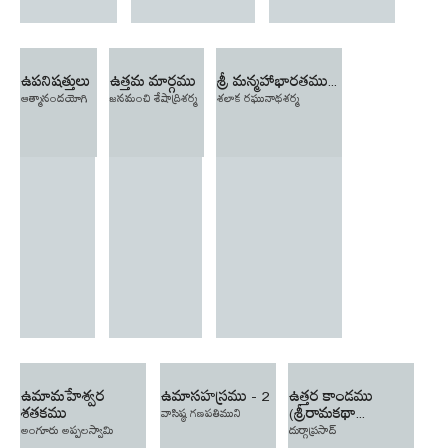
ఉపనిషత్తులు
ఉత్తమ మార్గము
శ్రీ మన్మహాభారతము...
ఆత్మానందయోగి
జనమంచి శేషాద్రిశర్మ
శలాక రఘునాథశర్మ
ఉమామహేశ్వర
ఉమాసహస్రము - 2
ఉత్తర కాండము
శతకము
(శ్రీరామకథా...
వాసిష్ఠ గణపతిముని
అంగూరు అప్పలస్వామి
దుర్గాప్రసాద్