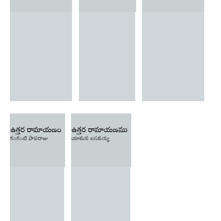
ఉత్తర రామాయణం
ఉత్తర రామాయణము
కంకంటి పాపరాజు
యామన బసవయ్య