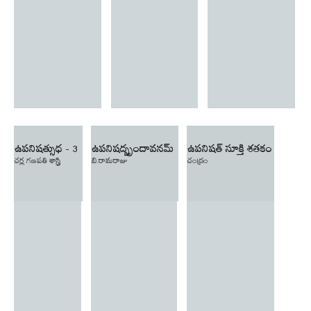
ఉపనిషత్సుధ - 3
ఉపనిషద్బృందావనమ్
ఉపనిషత్ సూక్తి శతకం
చర్ల గణపతి శాస్త్రి
బి.రామరాజు
చంద్రం