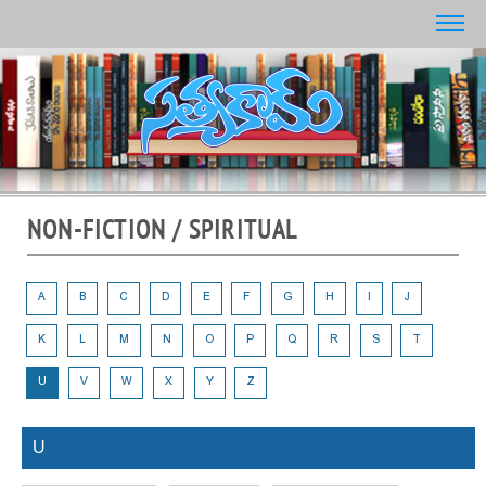
NON-FICTION / SPIRITUAL
A
B
C
D
E
F
G
H
I
J
K
L
M
N
O
P
Q
R
S
T
U
V
W
X
Y
Z
U