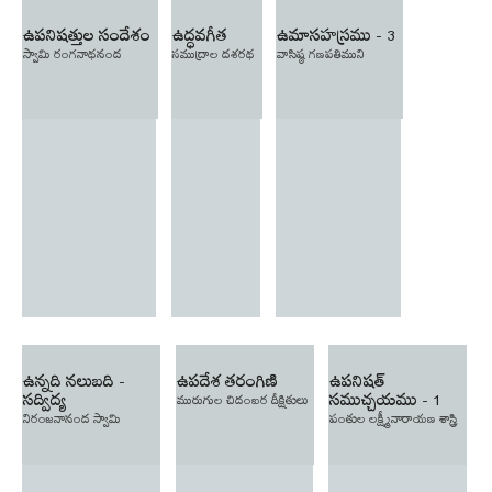
ఉపనిషత్తుల సందేశం
ఉద్ధవగీత
ఉమాసహస్రము - 3
స్వామి రంగనాథనంద
సముద్రాల దశరథ
వాసిష్ఠ గణపతిముని
ఉన్నది నలుబది -
ఉపదేశ తరంగిణి
ఉపనిషత్
సద్విద్య
సముచ్చయము - 1
మురుగుల చిదంబర దీక్షితులు
నిరంజనానంద స్వామి
పంతుల లక్ష్మీనారాయణ శాస్త్రి