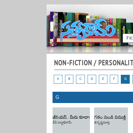
Fic
NON-FICTION / PERSONALI
A
B
C
D
E
F
G
G
జీనియస్.. మీరు కూడా!
గతం నుండి విముక్తి
బీవీ పట్టాభిరామ్
జె.కృష్ణమూర్తి