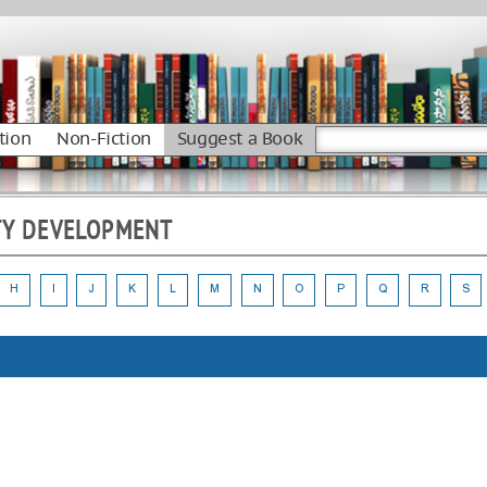
tion
Non-Fiction
Suggest a Book
TY DEVELOPMENT
H
I
J
K
L
M
N
O
P
Q
R
S