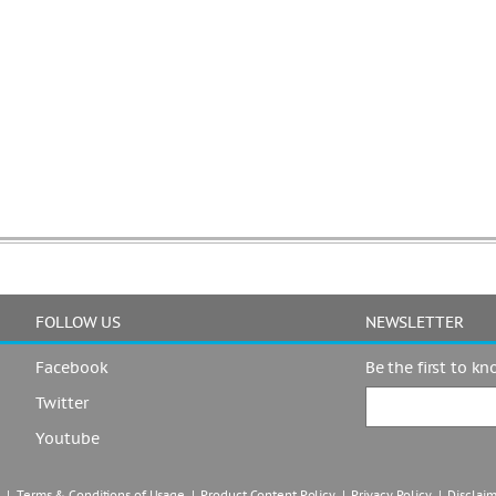
FOLLOW US
NEWSLETTER
Facebook
Be the first to k
Twitter
Youtube
|  
Terms & Conditions of Usage
  |  
Product Content Policy
  |  
Privacy Policy
  |  
Disclai