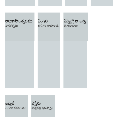
రాధికాసాంత్వనము
ఎంగిలి
ఎన్నెల్లో నా లచ్చి
నాగరత్నము
బొనిగల రామారావు
టి.గిరిరాజులు
ఇప్పుడే
ఎస్తేరు
అంతటి నరసింహం
బొడ్డుపల్లి పురుషోత్తం