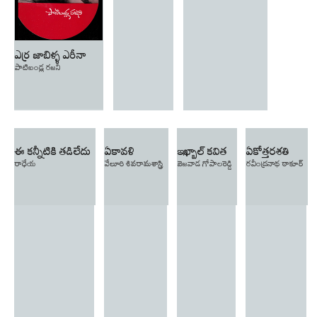
ఎర్ర జాబిళ్ళ ఎరీనా
పాటిబండ్ల రజనీ
ఈ కన్నీటికి తడిలేదు
ఏకావళి
ఇఖ్బాల్ కవిత
ఏకోత్తరశతి
రాధేయ
వేలూరి శివరామశాస్త్రి
బెజవాడ గోపాలరెడ్డి
రవీంద్రనాథ ఠాకూర్