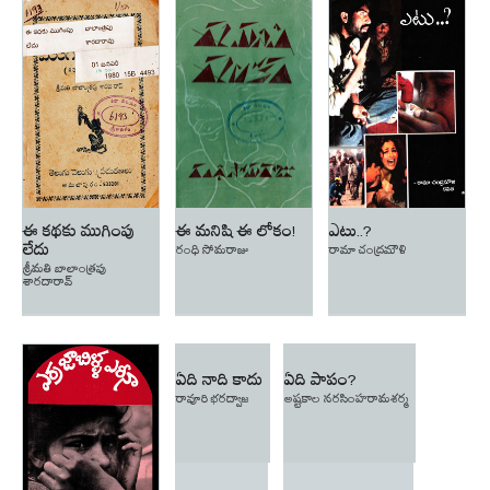
ఈ కథకు ముగింపు
ఈ మనిషి ఈ లోకం!
ఎటు..?
లేదు
రంధి సోమరాజు
రామా చంద్రమౌళి
శ్రీమతి బాలాంత్రపు
శారదారావ్
ఏది నాది కాదు
ఏది పాపం?
రావూరి భరద్వాజ
అష్టకాల నరసింహరామశర్మ