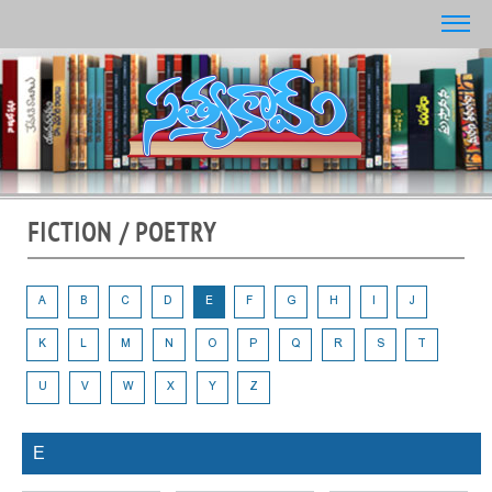
FICTION / POETRY
A
B
C
D
E
F
G
H
I
J
K
L
M
N
O
P
Q
R
S
T
U
V
W
X
Y
Z
E